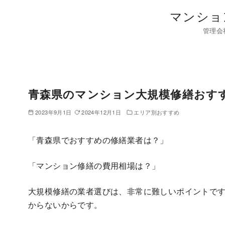
コ
マンショ
ン
管理会
テ
ン
ツ
へ
移
青森県のマンション大規模修繕おす
動
2023年9月1日
2024年12月1日
エリア別おすすめ
「青森県でおすすめの修繕業者は？」
「マンション修繕の費用相場は？」
大規模修繕の業者選びは、非常に難しいポイントで
からないからです。