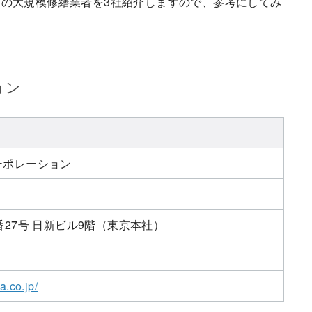
の大規模修繕業者を3社紹介しますので、参考にしてみ
ョン
ーポレーション
番27号 日新ビル9階（東京本社）
a.co.jp/