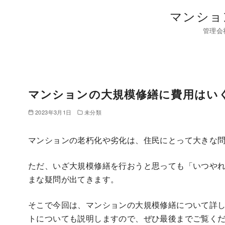
コ
マンショ
ン
管理会
テ
ン
ツ
へ
移
マンションの大規模修繕に費用はい
動
2023年3月1日
未分類
マンションの老朽化や劣化は、住民にとって大きな
ただ、いざ大規模修繕を行おうと思っても「いつや
まな疑問が出てきます。
そこで今回は、マンションの大規模修繕について詳
トについても説明しますので、ぜひ最後までご覧く