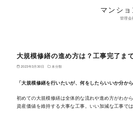
コ
マンショ
ン
管理会
テ
ン
ツ
へ
移
大規模修繕の進め方は？工事完了ま
動
2023年3月30日
未分類
「大規模修繕を行いたいが、何をしたらいいか分か
初めての大規模修繕は全体的な流れや進め方がわか
資産価値を維持する大事な工事。いい加減な工事で