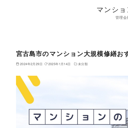
コ
マンショ
ン
管理会
テ
ン
ツ
へ
移
宮古島市のマンション大規模修繕お
動
2024年2月29日
2025年1月14日
未分類