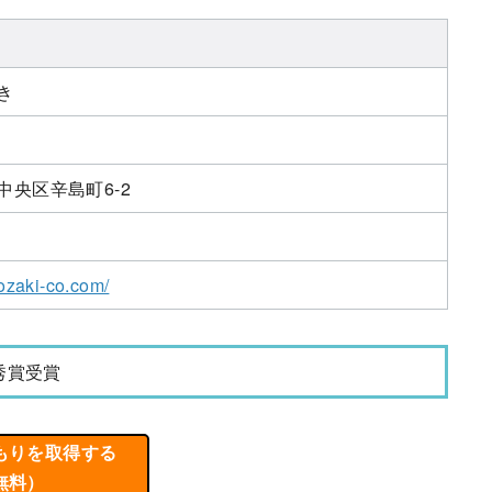
き
中央区辛島町6-2
ozaki-co.com/
秀賞受賞
もりを取得する
無料）