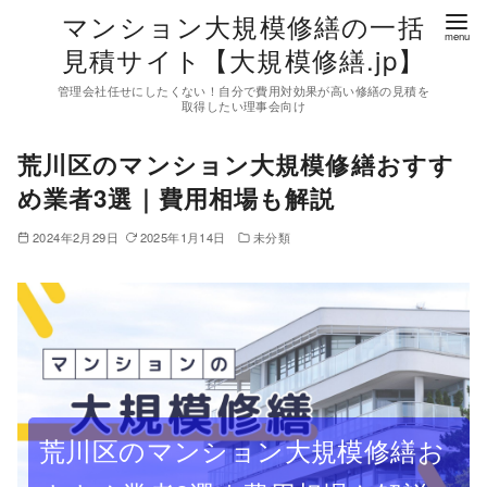
コ
マンション大規模修繕の一括
ン
見積サイト【大規模修繕.jp】
テ
管理会社任せにしたくない！自分で費用対効果が高い修繕の見積を
ン
取得したい理事会向け
ツ
荒川区のマンション大規模修繕おすす
へ
移
め業者3選｜費用相場も解説
動
2024年2月29日
2025年1月14日
未分類
荒川区のマンション大規模修繕お