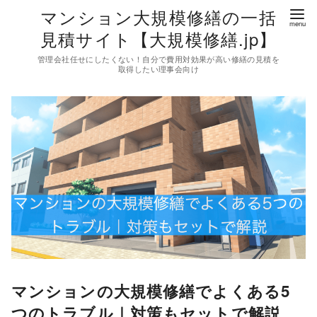
コ
マンション大規模修繕の一括
ン
見積サイト【大規模修繕.jp】
テ
管理会社任せにしたくない！自分で費用対効果が高い修繕の見積を
ン
取得したい理事会向け
ツ
へ
移
動
マンションの大規模修繕でよくある5
つのトラブル｜対策もセットで解説