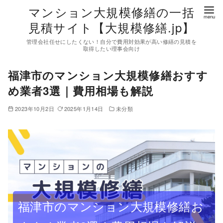
コ
マンション大規模修繕の一括
ン
見積サイト【大規模修繕.jp】
テ
管理会社任せにしたくない！自分で費用対効果が高い修繕の見積を
ン
取得したい理事会向け
ツ
福津市のマンション大規模修繕おすす
へ
移
め業者3選｜費用相場も解説
動
2023年10月2日
2025年1月14日
未分類
福津市のマンション大規模修繕お