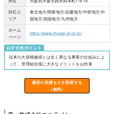
所在
大阪府大阪市西区靱本町1-9-15
対応エ
東北地方/関東地方/近畿地方/中部地方/中
リア
国地方/四国地方/九州地方
ホーム
https://www.chugai-af.co.jp/
ページ
おすすめポイント
従来の大規模修繕とは全く異なる事業の仕組みによ
って、管理組合様に大きなメリットをお約束
最安の見積もりを取得する
（無料）