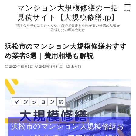
コ
マンション大規模修繕の一括
ン
見積サイト【大規模修繕.jp】
テ
管理会社任せにしたくない！自分で費用対効果が高い修繕の見積を
ン
取得したい理事会向け
ツ
浜松市のマンション大規模修繕おすす
へ
移
め業者3選｜費用相場も解説
動
2023年10月2日
2025年1月14日
未分類
浜松市のマンション大規模修繕お