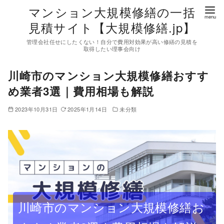
コ
マンション大規模修繕の一括
ン
見積サイト【大規模修繕.jp】
テ
管理会社任せにしたくない！自分で費用対効果が高い修繕の見積を
ン
取得したい理事会向け
ツ
川崎市のマンション大規模修繕おすす
へ
移
め業者3選｜費用相場も解説
動
2023年10月31日
2025年1月14日
未分類
川崎市のマンション大規模修繕お