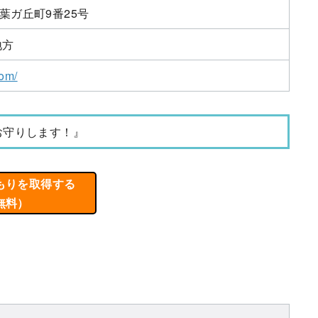
葉ガ丘町9番25号
地方
com/
お守りします！』
もりを取得する
無料）