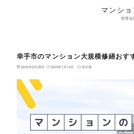
コ
マンショ
ン
管理会
テ
ン
ツ
へ
移
幸手市のマンション大規模修繕おす
動
2024年2月29日
2025年1月14日
未分類