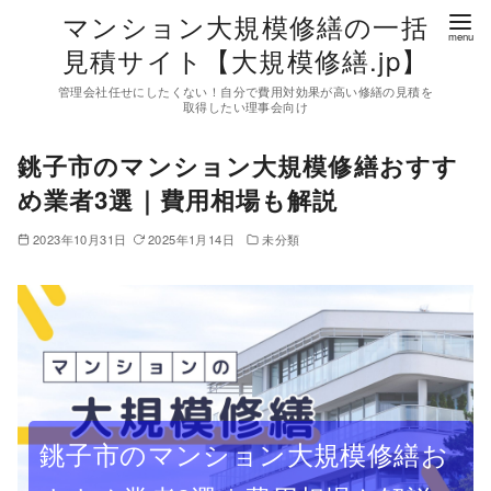
コ
マンション大規模修繕の一括
ン
見積サイト【大規模修繕.jp】
テ
管理会社任せにしたくない！自分で費用対効果が高い修繕の見積を
ン
取得したい理事会向け
ツ
銚子市のマンション大規模修繕おすす
へ
移
め業者3選｜費用相場も解説
動
2023年10月31日
2025年1月14日
未分類
銚子市のマンション大規模修繕お