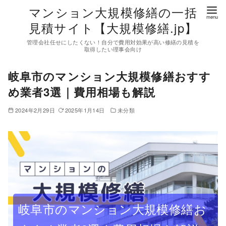
コ
マンション大規模修繕の一括
ン
見積サイト【大規模修繕.jp】
テ
管理会社任せにしたくない！自分で費用対効果が高い修繕の見積を
ン
取得したい理事会向け
ツ
岐阜市のマンション大規模修繕おすす
へ
移
め業者3選｜費用相場も解説
動
2024年2月29日
2025年1月14日
未分類
岐阜市のマンション大規模修繕お