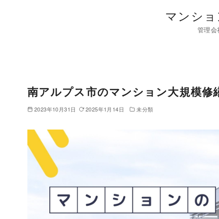
コ
マンショ
ン
管理会
テ
ン
ツ
へ
移
南アルプス市のマンション大規模修
動
2023年10月31日
2025年1月14日
未分類