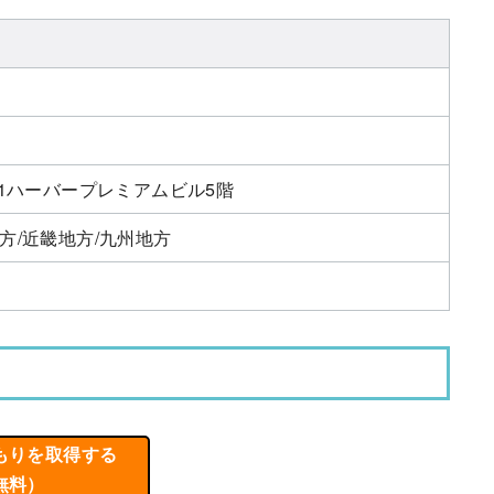
11ハーバープレミアムビル5階
方/近畿地方/九州地方
もりを取得する
無料）