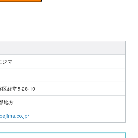
エジマ
経堂5-28-10
部地方
oejima.co.jp/