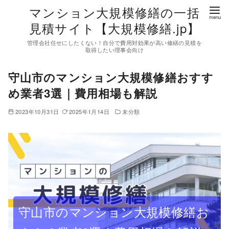
コ
マンション大規模修繕の一括
ン
見積サイト【大規模修繕.jp】
テ
管理会社任せにしたくない！自分で費用対効果が高い修繕の見積を
ン
取得したい理事会向け
ツ
守山市のマンション大規模修繕おすす
へ
移
め業者3選｜費用相場も解説
動
2023年10月31日
2025年1月14日
未分類
守山市のマンション大規模修繕お